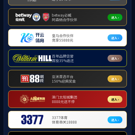
关于申报2016年度教育部一般项目的通知
日期：2016-01-26 00:00:00 发布人：[db:来源]
各部门：
教育部社科司日前正式启动了2016年度教育部人文社
会科学研究一般项目的申报工作，现将我校申报安排通知
如下：
一、此次申报依然为网络申报，网址为：
http://xm.sinoss.net/
，请从网址下载2016版申请书，往年
版本无效。
新用户注册时，责任单位选择“yl6809永利集团官
网”。