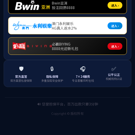
yl6809永利集团官网yl6809永利集团官网教师赴杭州参加数字贸易校企共建专题对接会
2024-09-27
yl6809永利集团官网yl6809永利集团官网赴北京开展访企拓岗活动
2024-08-24
产教联动共发展，访企调研促就业 yl6809永利集团官网赴台州开展访企拓岗活动
2024-08-24
yl6809永利集团官网赴广州、东莞、佛山开展访企拓岗活动
2024-07-25
深化校企合作，共促学生就业--yl6809永利集团官网赴杭州、宁波开展访企拓岗促就业活动
2024-07-22
yl6809永利集团官网国际经济与贸易专业开展短期职业训练
2024-07-08
yl6809永利集团官网电子商务专业组织学生开展短期职业训练
2024-07-08
yl6809永利集团官网市场营销专业师生赴正大食品（洛阳）有限公司开展短期职业训练
2024-07-07
全面展示企业魅力，搭建就业服务平台 —三全食品股份有限公司举办招聘宣讲会
2023-12-27
yl6809永利集团官网2023级市场营销专业开展专业认知实习活动（二）
2023-12-11
yl6809永利集团官网2023级市场营销专业开展专业认知实习活动（一）
2023-12-06