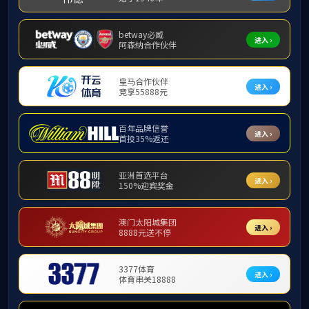
首页
>
校企合作
>
合作动态
合作动态
yl6809永利集团官网举行第二期正大创新班开班仪式
2025-11-27
yl6809永利集团官网赴海一云商集团开展“访企拓岗”专项行动
2025-11-24
yl6809永利集团官网第二届“正大创新班”宣讲会暨客座教授聘任仪式顺利举行
2025-10-16
yl6809永利集团官网“聚数乡潮”暑期社会实践团座谈会|赋能乡村企业，助力经济发展
2025-07-02
第十五届全国大学生电子商务“创新、创意及创业”挑战赛yl6809永利集团官网校内选拔赛圆满举行
2025-04-18
yl6809永利集团官网举行第一期“新商科协同育人”正大创新班开班仪式
2025-02-28
我校教师参加郑州航空港丝路电商大讲堂
2025-01-06
yl6809永利集团官网教师赴上海开展访企拓岗活动
2024-10-30
yl6809永利集团官网赴郑州航空港区开展访企拓岗促就业活动
2024-09-30