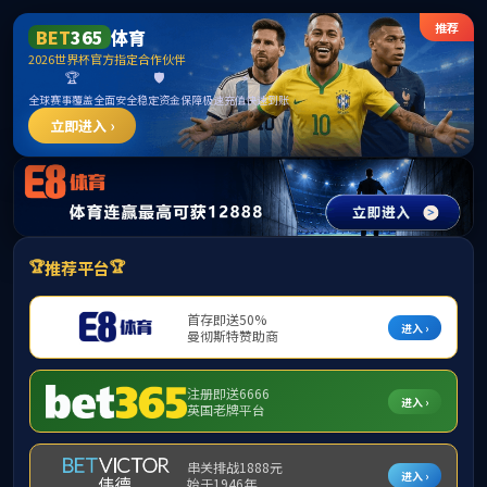
******
yl6809永利(YL·CHN)集团公
司|Official website
Toggl
naviga
首页
>
新闻公告
>
学院新闻