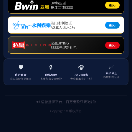
通透，行事就会通达，内心就会通泰，培养大学生良好的心理品质具
有十分重要的意义。同时针对大学生目前的心理状态提出三点建议：
一要保持豁达宽容的心理，要宽以待人，常怀博爱之心、友善之心、
感恩之心。二要保持平和宁静的心理，始终保持平常之心。三要保持
积极乐观的心理，对生活、对未来充满信心。他希望通过此次活动能
为各位同学的心灵充电加油，创造属于自己的幸福人生。最后，电子
商务学院院长冀延卿宣布了第十届“大学生心理健康周”活动隆重开
幕。
开幕式后，现场心理活动精彩纷呈，有经典游戏撕名牌、神笔马
良、鼓舞人心、珠行万里等，伴随着现场的热烈气氛，参与活动的人
员越来越多，活动现场不时传来同学们比赛时的加油声和获得胜利的
欢乐呐喊声。看着同学们的热情欢笑，辛苦忙碌的学生会成员们也无
比快乐，整场活动在紧张欢快的氛围中持续了两个小时。
大学时代是青年人成长成才的关键时期，每一位大学生不仅要有
健康的身体，更要有健全的心理。通过心理健康周活动，让学生能够
意识到心理健康的重要性，正视心理问题，主动寻求帮助，打造阳光