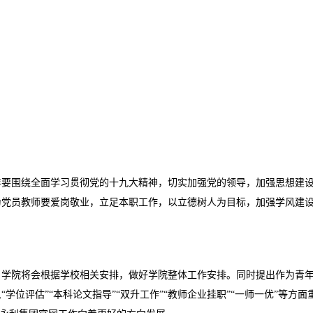
年要围绕全面学习贯彻党的十九大精神，切实加强党的领导，加强思想建
为党员教师要爱岗敬业，立足本职工作，以立德树人为目标，加强学风建
。学院将会根据学校相关安排，做好学院整体工作安排。同时提出作为青
位评估”“本科论文指导”“双升工作”“教师企业挂职”“一师一优”等方