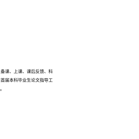
从备课、上课、课后反馈、科
进首届本科毕业生论文指导工
行。