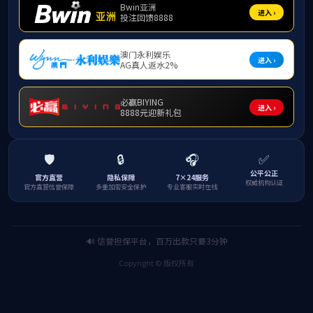
马老师从1935-1948年党中央在延安十三年的历史概况谈起，回顾了落
脚陕北，到进驻延安，共产党从发展到逐步壮大的艰辛历程。党中央
在延安的十三年，是我们党由弱变强、转败为胜的十三年；是毛泽东
思想日益成熟、丰富发展的十三年；是延安精神孕育形成、发扬光大
的十三年。