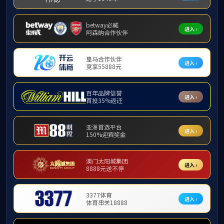
电子商务学院第二期党课培训第三讲——延安精
神 永放光芒
日期：2018-05-18 00:00:00 发布人：[db:来源]
5月16日中午，赴革命圣地延安参加yl6809永利集团官网“不忘初心、
牢记使命”党性教育培训班的马静老师，结合学习期间的收获和体会，
为全院入党积极分子讲了题为“延安精神永放光芒”的党课。