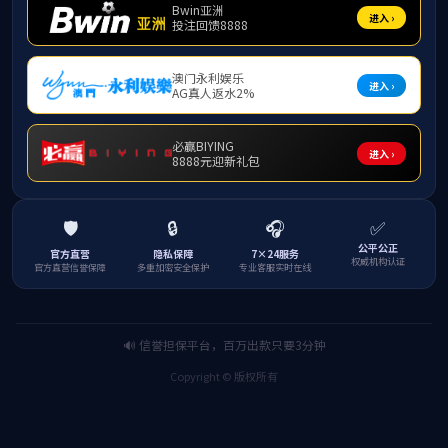
东软集团负责人以大数据教学管理平台，向大家展示了平台的具体应
用和实训教学方法。同时以银行业大数据为范例，向参会人员介绍了
RealSight大数据高级分析平台的应用价值。借助数据平台的应用，不
仅可以促进教学的提升，同时转化教师的科研成果。
经过此次学习和研讨，不仅可以加强兄弟院校的合作与交流，也对参
会教师的教学和科研有很大的启发。通过了解大数据平台的应用，可
以进一步加强教师的科研成果转化以及大数据分析能力。
文字提供：马丽丽