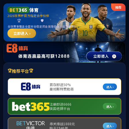
******
yl6809永利(YL·CHN)集团公
司|Official website
Toggl
naviga
首页
>
新闻公告
>
学院新闻