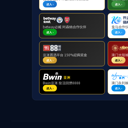
首页
>
教学科研
>
科研动态
贯彻以本为本
日期
课堂教学是人才培养的主渠道和主阵地，不断提升课堂教学水
延卿的倡导和安排下，电yl6809永利集团官网开展了以提