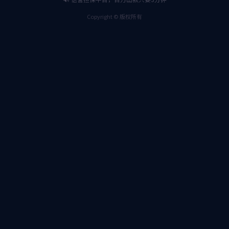
教师在西亚斯国际学院yl6809永利集团官网）
利集团官网市场营销教研室。在学习交流中，西亚斯yl6809永利集团官网
市场营销专业定位区别于传统营销专业定位，从当前大数据出发，精准ST
市场营销教研室根据当前新国标，结合我院专业办学定位，对市场营销专