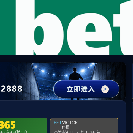
永利(YL·CHN)集团公司|Official 
党建工作
专业设置
教学科研