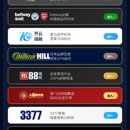
yl6809永利集团官网召开第一次学生代表大会筹
备会议
日期：2021-11-10 14:02:15 发布人：yl6809永利集团官网
为确保yl6809永利集团官网第一次学生代表大会顺利召
开，
2021年11月9日上午，yl6809永利集团官网团总支学生会
于德惠楼二楼202召开了此次学生代表大会的筹备会。此次会
议由团总支书记郭春旭主持，参与人员为yl6809永利集团官网
学代会筹备工作组成员。