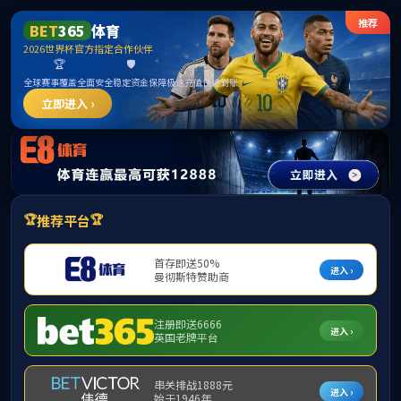
******
yl6809永利(YL·CHN)集团公
司|Official website
Toggl
naviga
首页
>
学生工作
>
学子风采