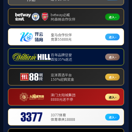
三下乡|“网信普法，直播助农”暑期社会实践团—
深入黄洼产业，推动电商助农
日期：2022-08-14 20:13:44 发布人：
8月13日，yl6809永利集团官网yl6809永利集团官网“网信
普法，直播助农”暑期社会实践团来到了平顶山宝丰县商酒务
镇黄洼村，团队成员通过对当地村民的走访和问卷调查以及
对村干部的采访，了解了黄洼村近年来的产业发展状况和当
地的电商发展水平。