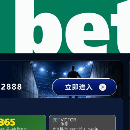
永利(YL·CHN)集团公司|Official 
党建工作
专业设置
教学科研