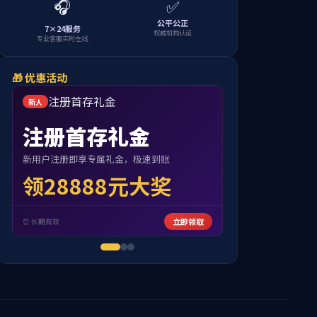
分享到
相关链接
数字校园
通知公告
信息公开
年11月24日下午召开学
图书馆
各班学生代表参加了本次座
教育基金会
学校首页