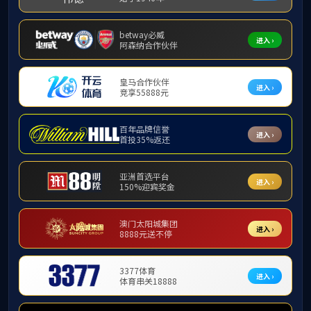
yl6809永利集团官网青年志愿者协会招新结果
日期：2022-12-01 11:16:25 发布人：yl6809永利集团官网
办公室
杨倩茹 郑易宁 张静涵 刘佳悦 刘孟涵 刘帅鹏 宋传翔 石梦
琪 周彩云
组织部
柴程欣 朱艺燃 李蕊岐 徐可可 李康佳 付曼曼 白涵羽 原艺
萌 王浩 贺苗 刘壮 刘珂 马成
宣传部
杨佳瑶 李样玉 张怡甜 李敏怡 沈梦霞 尹梦燃 邢圆圆 陈梦
瑶 曹珂源 倪永安