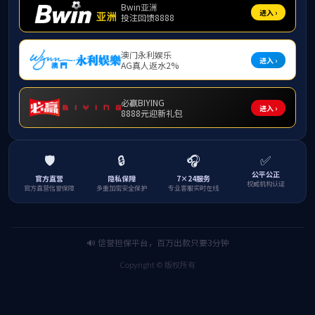
核发：电子商务学院
【
收藏本页
】
上一篇：
yl6809永利集团官网团总支开展2022年度基层团支部述职
评议考核大会
下一篇：
高顿教育2023春季招聘公告
返回首页
关闭页面
分享到
相关链接
数字校园
通知公告
信息公开
图书馆
教育基金会
学校首页