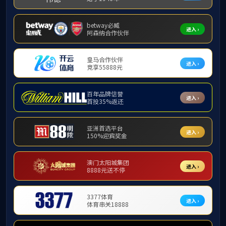
yl6809永利集团官网2022年度职称评审yl6809永
利集团官网推荐申报人员公示
日期：2022-12-08 12:20:52 发布人：yl6809永利集团官网
根据《yl6809永利集团官网关于做好2022年度专业技术职
任职资格评审工作的通知》郑财院发〔2022〕132号要求，经
合学院实际，我院于2022年12月7日组织召开职称推荐审核
会。经学院推荐审核小组对申报2022年度高校教师（实验人
员）系列职称评审申报人进行资格审查、教育教学、科研成
果、思想政治及师德师风测评、综合考评等流程，确定郭亚
平、侯冉冉、鲁梦琳、王迪、王泽荣、武建伟、武周、徐
旭、张佳佳、张雅鸽共10人申报讲师职称,以上人员为推荐参