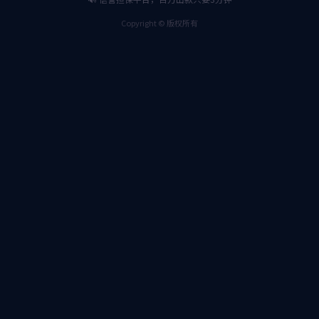
青年肩负什么样的历史责任？如何成就更加优秀的自己？”等问题