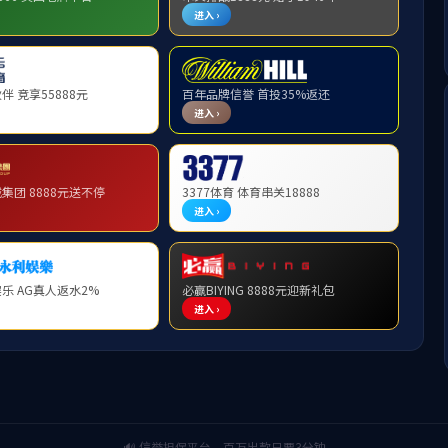
l6809永利集团官网师生讲授“开学第一课”
23-03-01 14:38:24 发布人：yl6809永利集团官网
神姿态喜迎新学期，2月27日下午，校长王能民为yl6809永利
记宋艳萍等学院领导班子成员，学院全体辅导员和优秀学生代表共同