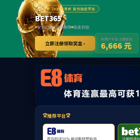
******
yl6809
首 页
学院概况
新闻公告