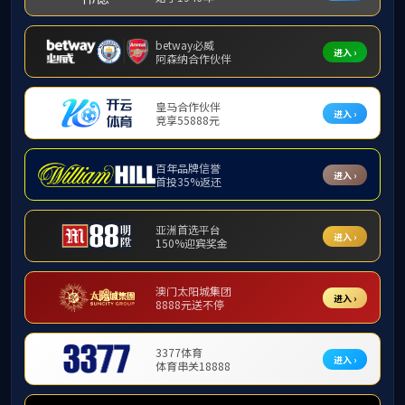
三下乡“青耕河南 甜蜜兴农”|郑小商暑期社会实
践团创作并拍摄双庙李村短视频
日期：2023-07-14 18:42:57 发布人：yl6809永利集团官网
为带动更多人关注和支持乡村振兴事业，展现农村发展
成果，切实提高学生的实践能力和专业水平，7月12日至13
日，yl6809永利集团官网yl6809永利集团官网“青耕河南 甜蜜
兴农”郑小商暑期社会实践团在长葛市大周镇双庙李村开展短
视频脚本撰写、拍摄观摩及参演实践活动。
集体讨论剧本
在第一天的创作交流会上，成员们结合自身日常观看短