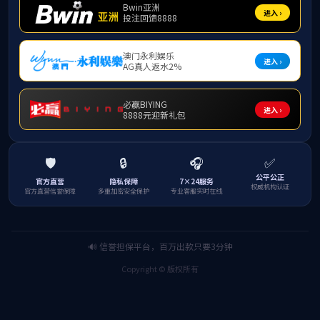
视频的实际感悟，对已创作的剧本进行润色，交流创作经
验、分享心得体会。通过与双庙李村直播团队代表交流、互
动，倾听他们的故事和经验，郑小商暑期社会实践团的成员
们策划并创作出一系列符合视频定位和人物特点的故事情
节。为使拍摄顺利进行，参演人员提前到达目的地，准备相
关设备、熟悉人物台词、进入角色状态。