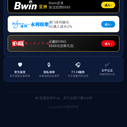
基石,是生活中不可或缺的一部分，它不仅可以帮助同学们获
取知识和技能，还可以带来成长和乐趣。
1.“校园卓越学子”先进事迹分享会及“奋斗之声，榜样讲
坛”优秀学生事迹分享会
时间：11.10 - 11.20
参与人员：20级，21级，22级，23级
活动内容：
宣讲会分10次开展，邀请yl6809永利集团官网第九届卓越
学子获得者及国家励志奖学金获得者以PPT加演讲的形式分享
自己的优秀事迹，为同学们在初入大学遇到的问题答疑解
惑，以获奖学生为榜样，在未来的学习生活中勇往直前。
2.典耀中华·班级晨读
时间：11.10 - 11.28
参与人员：23级