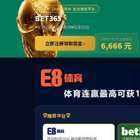
******
yl6809
首 页
学院概况
新闻公告