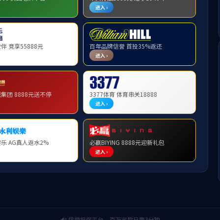
团官网邀请华北水利水电大学赵荣钦教授开展专题讲座
23-11-09 16:50:19 发布人：yl6809永利集团官网
11月7日，yl6809永利集团官网在德惠楼202会议室开展《
学赵荣钦教授进行分享指导。学院全体教师及相关学院部分教师参