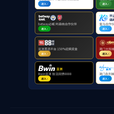
首页
>
教学科研
>
科研动态
yl6809永利集
日期：20
为加强学院师资队伍建设，提升教师专业发展能力，
师能力提升》专题讲座。本次讲座特邀华北水利水电大
利集团官网院长罗党教授主持。