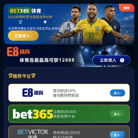
******
yl6809永利(YL·CHN)集团公
司|Official website
Toggl
naviga
首页
>
校企合作
>
合作动态