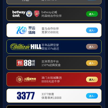
yl6809永利集团官网国际经济与贸易专业开展短
期职业训练
日期：2024-07-08 20:04:57 发布人：yl6809永利集团官网
为提高学生实践能力，深化产教融合，2024年7月1日至5
日，yl6809永利集团官网国际经济与贸易专业组织21级国际经
济与贸易本科1班2班，23级国际经济与贸易专升本1班全体学
生到郑州经开保税区开展短期职业训练。本次活动包括专家
讲座、实地考察调研，本次短期职业训练由国际经济与贸易
专业4位教师全程跟班指导。