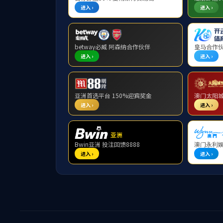
首页
>
新闻公告
>
通知公告
yl6809永利集团官网yl
日期：20
9月26日上午，第三届全球数字贸易博览会（简
全国高校代表、数字贸易领域企业代表、政府主管部
yl6809永利集团官网yl6809永利集团官网党总支