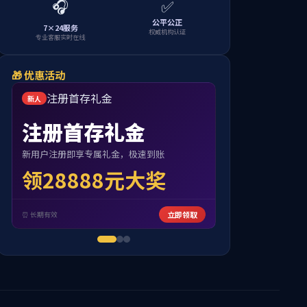
分享到
对接会
相关链接
数字校园
通知公告
信息公开
建专题对接会”盛大启幕。
图书馆
重点议题展开合作交流。
教育基金会
学校首页