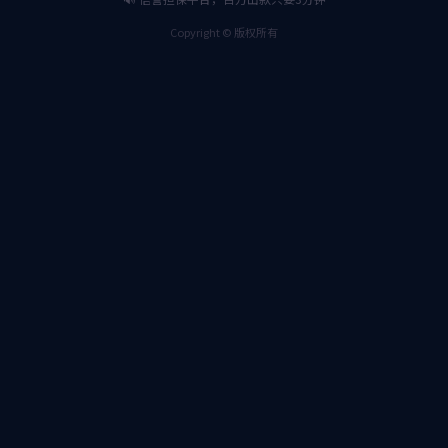
会议现场
厅、教育厅、人力资源和社会保障厅联合承办，旨在通过搭建