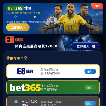
******
yl6809永利(YL·CHN)集团公
司|Official website
Toggl
naviga
首页
>
三全育人