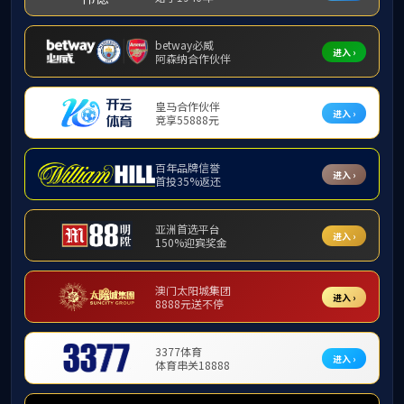
yl6809永利集团官网学子探访红色地标与历史遗
产，汲取奋进力量
日期：2025-07-14 18:19:29 发布人：yl6809永利集团官网
7月13日，yl6809永利集团官网yl6809永利集团官网“茶韵
知行”暑期社会实践团走进邓颖超祖居、光山茶具博物馆、光
山红色记忆展厅与司马光故居，在追寻红色足迹、品味传统
文化、感悟先贤智慧的过程中，上了一堂生动的“行走的思政
课”。