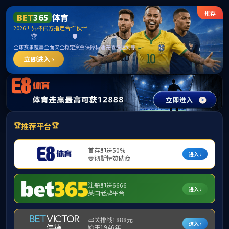
******
yl6809永利(YL·CHN)集团公
司|Official website
Toggl
naviga
首页
>
教学科研
>
教学动态