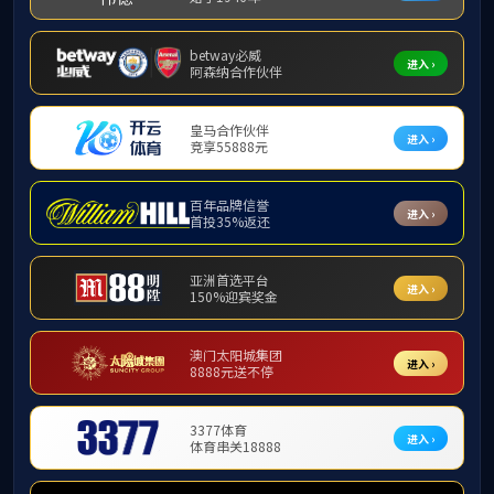
yl6809永利集团官网召开优秀教师经验分享会
日期：2025-10-15 10:47:08 发布人：yl6809永利集团官网
10月14日下午，yl6809永利集团官网在育爱楼313召开优
秀教师经验分享会，分享教师为市场营销教研室张雅鸽以及
国际经济与贸易教研室谢思艳。两位教师分别参加了河南省
教育系统教学竞赛及郑州市课程思政讲课比赛。会议由yl6809
永利集团官网副院长郭瑞强主持，全院教师参会。