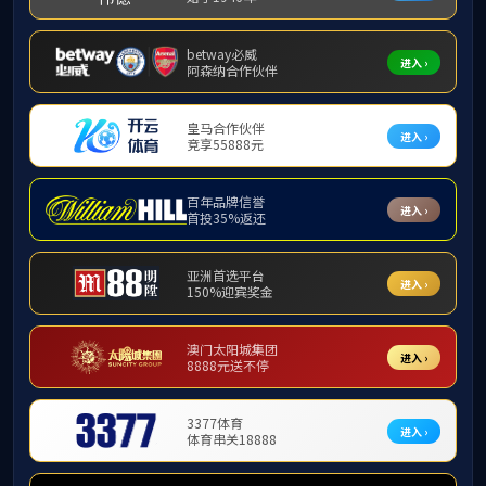
yl6809永利集团官网赴海一云商集团开展“访企拓
岗”专项行动
日期：2025-11-24 14:11:36 发布人：yl6809永利集团官网
为深入贯彻落实国家关于高校毕业生就业工作的决策部
署，拓宽毕业生就业渠道，深化产教融合，11月2
1
日上午，
yl6809永利集团官网党总支书记宋艳萍
、
副院长郭瑞强及教研
室主任
赴海一云商集团开展“访企拓岗”专项行动。本次调研
旨在谋求校企合作新路径，共同开拓毕业生就业岗位。