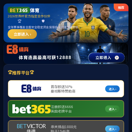
******
yl6809永利(YL·CHN)集团公
司|Official website
Toggl
naviga
首页
>
新闻公告
>
学院新闻