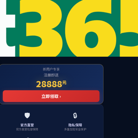
website
学校主页
搜索
校企合作
学生工作
就业创业