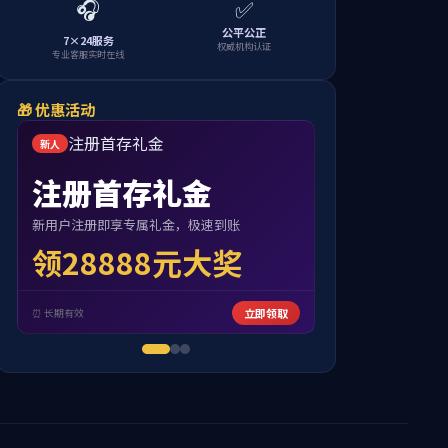
分享到
满召开
相关链接
数字校园
通知公告
信息公开
图书馆
末述职大会于12月17日
教育基金会
学校首页