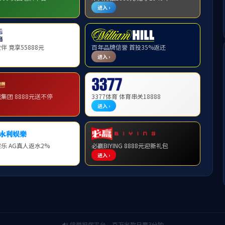
章 | yl6809永利集团官网学生会期末述职大会圆
25-12-19 11:02:44 发布人：yl6809永利集团官网
进一步提升学生组织服务效能，yl6809永利集团官网学生会期
网团总支书记郑璐琪出席大会，学生会全体成员共同参会。