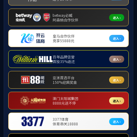
yl6809永利集团官网召开论文答辩工作会议
日期：2026-04-21 15:12:51 发布人：yl6809永利集团官网
4月21日，yl6809永利集团官网于德惠楼202会议室召开
yl6809永利集团官网论文答辩工作会议。学院党总支书记宋艳
萍，教学院长郭瑞强出席会议，全院教师参加会议，会议由
郭瑞强主持。