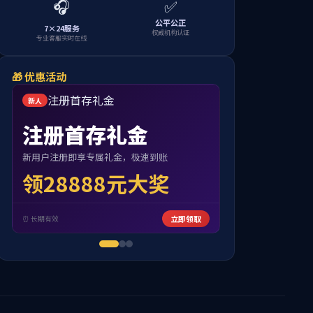
分享到
！
相关链接
数字校园
通知公告
信息公开
图书馆
集团官网青年志愿者协会走
教育基金会
水、护水的种子。
学校首页