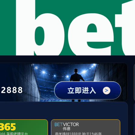
永利(YL·CHN)集团公司|Official 
党建工作
专业设置
教学科研