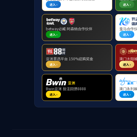
首页
>
教学科研
>
教学动态
以正确政绩观推动学科竞赛高质量发
日期：20
为深入学习贯彻习近平总书记关于树立和践行正确政
官网在德惠楼202会议室举办专题讲座，特邀河南牧
究”的报告。本次讲座是yl6809永利集团官网“树
导学科竞赛工作，切实提升人才培养质量。学院党总