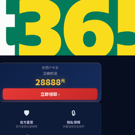
website
学校主页
搜索
校企合作
学生工作
就业创业