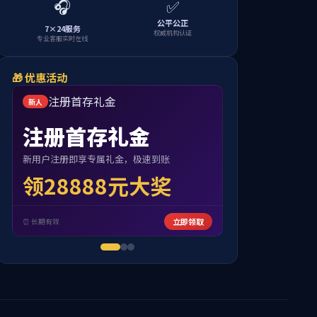
分享到
授予仪式圆满落幕
相关链接
数字校园
通知公告
信息公开
图书馆
026届学生毕业典礼暨学士
教育基金会
凡的青春盛典。本次典礼
学校首页